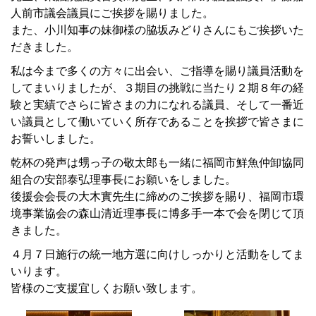
人前市議会議員にご挨拶を賜りました。
また、小川知事の妹御様の脇坂みどりさんにもご挨拶いた
だきました。
私は今まで多くの方々に出会い、ご指導を賜り議員活動を
してまいりましたが、３期目の挑戦に当たり２期８年の経
験と実績でさらに皆さまの力になれる議員、そして一番近
い議員として働いていく所存であることを挨拶で皆さまに
お誓いしました。
乾杯の発声は甥っ子の敬太郎も一緒に福岡市鮮魚仲卸協同
組合の安部泰弘理事長にお願いをしました。
後援会会長の大木實先生に締めのご挨拶を賜り、福岡市環
境事業協会の森山清近理事長に博多手一本で会を閉じて頂
きました。
４月７日施行の統一地方選に向けしっかりと活動をしてま
いります。
皆様のご支援宜しくお願い致します。