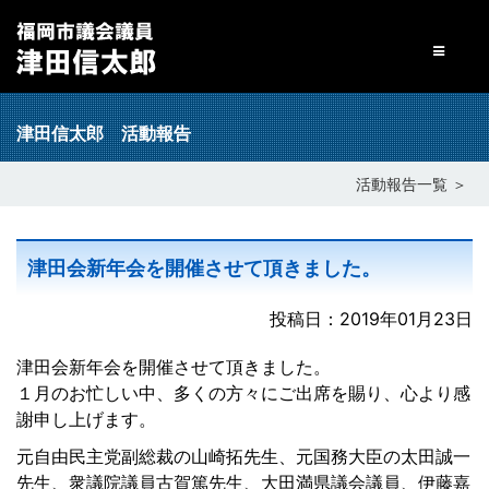
Toggle
navigati
津田信太郎 活動報告
活動報告一覧 ＞
津田会新年会を開催させて頂きました。
投稿日：2019年01月23日
津田会新年会を開催させて頂きました。
１月のお忙しい中、多くの方々にご出席を賜り、心より感
謝申し上げます。
元自由民主党副総裁の山崎拓先生、元国務大臣の太田誠一
先生、衆議院議員古賀篤先生、大田満県議会議員、伊藤嘉